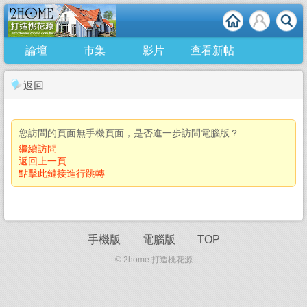
論壇
市集
影片
查看新帖
返回
您訪問的頁面無手機頁面，是否進一步訪問電腦版？
繼續訪問
返回上一頁
點擊此鏈接進行跳轉
手機版
電腦版
TOP
© 2home 打造桃花源