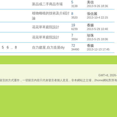
5
美信
新品或二手商品市場
3138
2013-9-26 18:36
植物種植的技術及介紹討
8
張信麗
3520
2013-10-4 22:15
論
19
香腸
花花草草庭院設計
6239
2013-5-29 10:40
7
珍珠
花花草草庭院設計
3554
2013-5-25 18:06
72
香腸
5
6
..
8
自力建屋,自力造屋diy
34490
2013-12-13 17:45
GMT+8, 2026-
上傳留言的方式運作，一切留言內容只代表發言者個人意見，非本網站之立場，2home網站對所