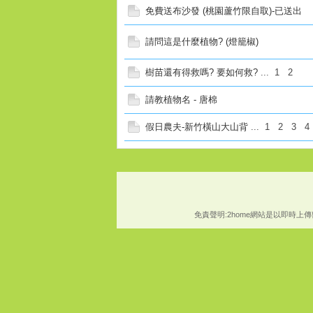
免費送布沙發 (桃園蘆竹限自取)-已送出
請問這是什麼植物? (燈籠椒)
樹苗還有得救嗎? 要如何救?
...
1
2
請教植物名 - 唐棉
假日農夫-新竹橫山大山背
...
1
2
3
4
免責聲明:2home網站是以即時