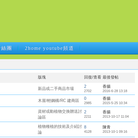
B粉絲團
2home youtube頻道
B粉絲團
2home youtube頻道
版塊
回復/查看
最後發帖
2
香腸
新品或二手商品市場
2702
2016-6-28 13:18
0
香腸
木屋/輕鋼構/RC 建商區
2985
2015-5-25 10:34
資材或動植物交換贈送討
2
香腸
2211
2013-10-17 11:04
論區
植物種植的技術及介紹討
8
陳青
4128
2013-10-1 09:16
論