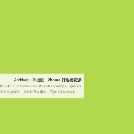
Archiver
|
手機版
|
2home 打造桃花源
8-7 21:17
, Processed in 0.019886 second(s), 8 queries
有留言的真實性、完整性及立場等，不負任何法律責任。 .