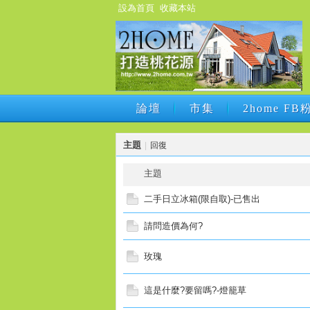
設為首頁
收藏本站
論壇
市集
2home F
論壇
市集
2home F
主題
|
回復
主題
二手日立冰箱(限自取)-已售出
請問造價為何?
玫瑰
這是什麼?要留嗎?-燈籠草