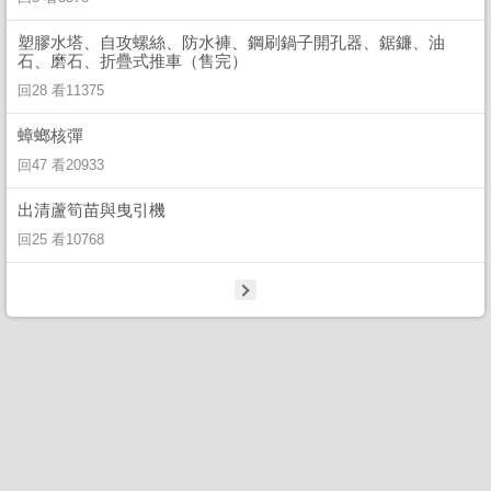
塑膠水塔、自攻螺絲、防水褲、鋼刷鍋子開孔器、鋸鐮、油
石、磨石、折疊式推車（售完）
回28 看11375
蟑螂核彈
回47 看20933
出清蘆筍苗與曳引機
回25 看10768