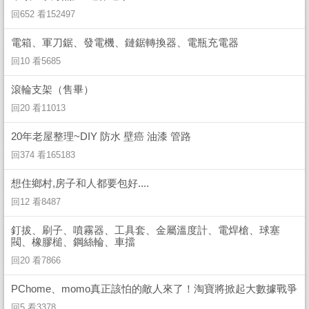
回652 看152497
電箱、軍刀鋸、發電機、鏈鋸轉換器、電瓶充電器
回10 看5685
滾輪支架（售畢）
回20 看11013
20年老屋整理~DIY 防水 壁癌 油漆 管路
回374 看165183
想住鄉村,房子和人都要包好....
回12 看8487
釘拔、刷子、噴霧器、工具套、金屬溫度計、電焊槍、球塞
閥、橡膠槌、鋼絲輪、車擋
回20 看7866
PChome、momo真正該怕的敵人來了！淘寶將掀起大數據戰爭
回5 看3378