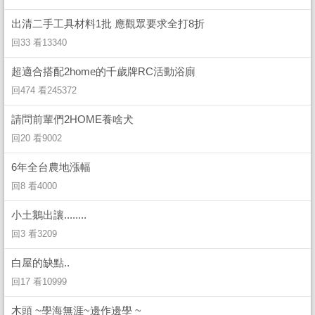
出清二手工具材料1批 應觀眾要求全打8折
回33 看13340
超適合搭配2home的千歲牌RC活動浴廁
回474 看245372
請問前輩們2HOME養啥犬
回20 看9002
6年全台農地漲幅
回8 看4000
小土鵝出讓........
回3 看3209
白屋的缺點..
回17 看10999
木頭 ~學海無涯~邊作邊學 ~