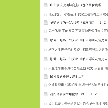
山上發現虎頭蜂窩,該找那個單位處理....
.
他跟我們一樣在生活 我家三樓就有三四窩小窩
操勞過度的手臂,如何消減疼痛?
...
1
2
完全休息 不能煮菜 西醫復健幾個月知道正確
順道、無為、知天命 張明正隱居花蓮更自
您的人生也是多彩多姿 ! 都還有興致到處旅
順道、無為、知天命 張明正隱居花蓮更自
人生似乎也不見得全是金錢 勢力 我看台灣很
國姓農舍雅房，農地出租
您這是藝術 哲學的園地 讓一般人隨意進駐似
請問適合女生用的鬆土機
...
1
2
如果說是女孩子的話就不適合操作機器 差遣附