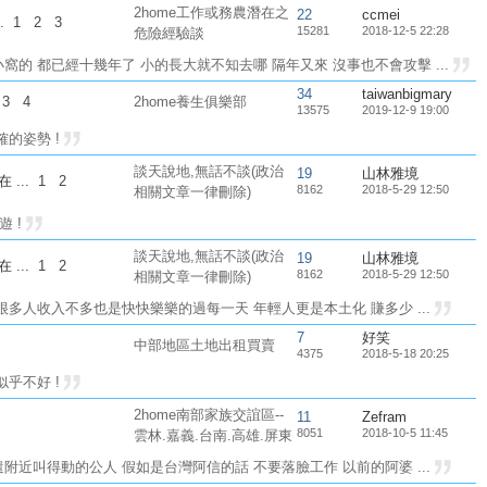
2home工作或務農潛在之
22
ccmei
..
1
2
3
15281
2018-12-5 22:28
危險經驗談
的 都已經十幾年了 小的長大就不知去哪 隔年又來 沒事也不會攻擊 ...
34
taiwanbigmary
3
4
2home養生俱樂部
13575
2019-12-9 19:00
的姿勢 !
談天說地,無話不談(政治
19
山林雅境
在
...
1
2
8162
2018-5-29 12:50
相關文章一律刪除)
遊 !
談天說地,無話不談(政治
19
山林雅境
在
...
1
2
8162
2018-5-29 12:50
相關文章一律刪除)
多人收入不多也是快快樂樂的過每一天 年輕人更是本土化 賺多少 ...
7
好笑
中部地區土地出租買賣
4375
2018-5-18 20:25
乎不好 !
2home南部家族交誼區--
11
Zefram
8051
2018-10-5 11:45
雲林.嘉義.台南.高雄.屏東
近叫得動的公人 假如是台灣阿信的話 不要落臉工作 以前的阿婆 ...