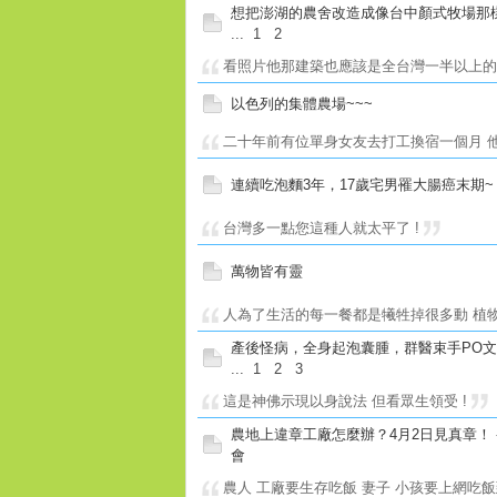
想把澎湖的農舍改造成像台中顏式牧場那
...
1
2
看照片他那建築也應該是全台灣一半以上的住
以色列的集體農場~~~
二十年前有位單身女友去打工換宿一個月 他
連續吃泡麵3年，17歲宅男罹大腸癌末期~
台灣多一點您這種人就太平了 !
萬物皆有靈
人為了生活的每一餐都是犧牲掉很多動 植物 所
產後怪病，全身起泡囊腫，群醫束手PO文
...
1
2
3
這是神佛示現以身說法 但看眾生領受 !
農地上違章工廠怎麼辦？4月2日見真章！ 
會
農人 工廠要生存吃飯 妻子 小孩要上網吃飯到