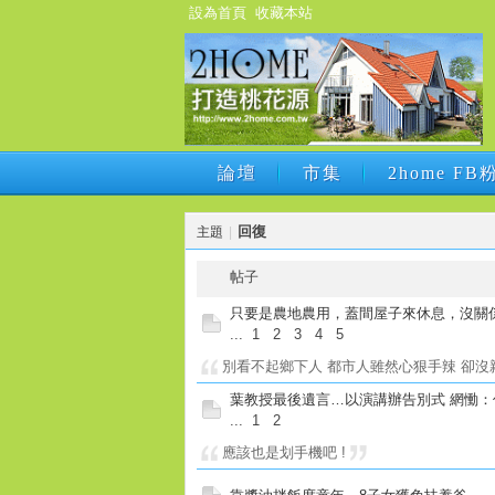
設為首頁
收藏本站
論壇
市集
2home F
論壇
市集
2home F
回復
主題
|
帖子
只要是農地農用，蓋間屋子來休息，沒關
...
1
2
3
4
5
別看不起鄉下人 都市人雖然心狠手辣 卻沒親眼看
葉教授最後遺言…以演講辦告別式 網慟：
...
1
2
應該也是划手機吧 !