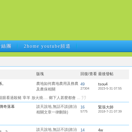
B粉絲團
2home youtube頻道
B粉絲團
2home youtube頻道
版塊
回復/查看
最後發帖
係。
農地如何農地農用及務農
49
tsou4
27304
2023-5-31 07:55
及農保相關
過殺豬 宰羊 放火燒.... 鄉下人甚麼都會 ...
傳奇落幕
談天說地,無話不談(政治
16
緊張大師
5775
2018-7-21 07:39
相關文章一律刪除)
談天說地,無話不談(政治
14
4w