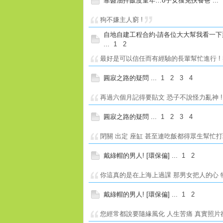
靠醬油拌飯度童年…8子女獲免扶養爸
...
狗不嫌主人窮 !
自地自建工程合約-請各位大大幫我看一
...
1
2
最好是可以信任而有經驗的長輩幫忙進行 ! 
圓寂之路的疑問
...
1
2
3
4
再過六個月記得要貼文 恐子不說怪力亂神 
圓寂之路的疑問
...
1
2
3
4
閉關 出定 座缸 甚至連吃飯都得眾生幫忙打理
戴綠帽的男人! [環保偏]
...
1
2
你這真的是在上海上過課 那男女把人的心 物
戴綠帽的男人! [環保偏]
...
1
2
您經常都說要隨緣風化 人生苦痛 真實照片卻