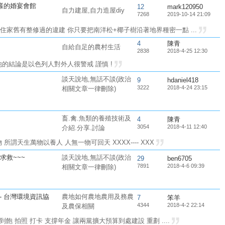
樣的婚宴會館
12
mark120950
自力建屋,自力造屋diy
7268
2019-10-14 21:09
家舊有整修過的違建 你只要把南洋松+椰子樹沿著地界種密一點 ...
4
陳青
自給自足的農村生活
2838
2018-4-25 12:30
的結論是以色列人對外人很警戒 謹慎 !
談天說地,無話不談(政治
9
hdaniel418
3222
2018-4-24 23:15
相關文章一律刪除)
畜.禽.魚類的養殖技術及
4
陳青
3054
2018-4-11 12:40
介紹.分享.討論
謂天生萬物以養人 人無一物可回天 XXXX---- XXX
求救~~~
談天說地,無話不談(政治
29
ben6705
7891
2018-4-6 09:39
相關文章一律刪除)
- 台灣環境資訊協
農地如何農地農用及務農
7
笨羊
4344
2018-4-2 22:14
及農保相關
飽 拍照 打卡 支撐年金 讓兩黨擴大預算到處建設 重劃 ....