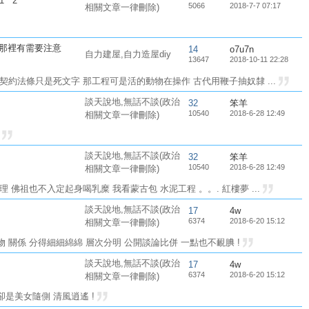
1
2
5066
2018-7-7 07:17
相關文章一律刪除)
下那裡有需要注意
14
o7u7n
自力建屋,自力造屋diy
13647
2018-10-11 22:28
契約法條只是死文字 那工程可是活的動物在操作 古代用鞭子抽奴隸 ...
談天說地,無話不談(政治
32
笨羊
10540
2018-6-28 12:49
相關文章一律刪除)
!
談天說地,無話不談(政治
32
笨羊
10540
2018-6-28 12:49
相關文章一律刪除)
 佛祖也不入定起身喝乳糜 我看蒙古包 水泥工程 。。. 紅樓夢 ...
談天說地,無話不談(政治
17
4w
6374
2018-6-20 15:12
相關文章一律刪除)
 關係 分得細細綿綿 層次分明 公開談論比併 一點也不靦腆 !
談天說地,無話不談(政治
17
4w
6374
2018-6-20 15:12
相關文章一律刪除)
是美女隨側 清風逍遙 !