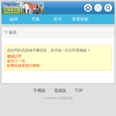
論壇
市集
影片
查看新帖
返回
您訪問的頁面無手機頁面，是否進一步訪問電腦版？
繼續訪問
返回上一頁
點擊此鏈接進行跳轉
手機版
電腦版
TOP
© 2home 打造桃花源