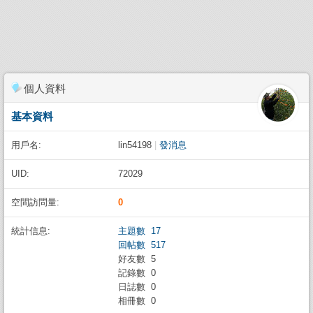
個人資料
基本資料
用戶名:
lin54198
|
發消息
UID:
72029
空間訪問量:
0
統計信息:
主題數 17
回帖數 517
好友數 5
記錄數 0
日誌數 0
相冊數 0