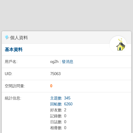
個人資料
基本資料
用戶名:
og2h
|
發消息
UID:
75063
空間訪問量:
0
統計信息:
主題數 345
回帖數 6260
好友數 2
記錄數 0
日誌數 0
相冊數 0