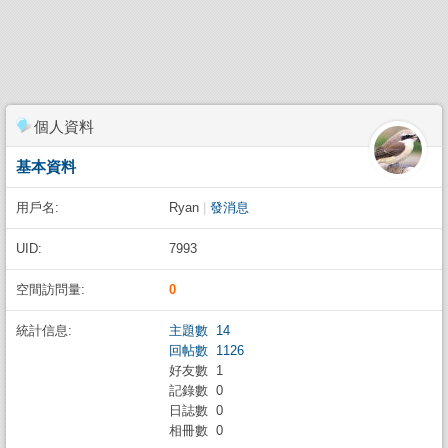
個人資料
基本資料
用戶名:
Ryan
|
發消息
UID:
7993
空間訪問量:
0
統計信息:
主題數 14
回帖數 1126
好友數 1
記錄數 0
日誌數 0
相冊數 0