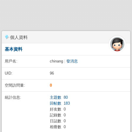
個人資料
基本資料
用戶名:
chinang
|
發消息
UID:
96
空間訪問量:
0
統計信息:
主題數 80
回帖數 183
好友數 0
記錄數 0
日誌數 0
相冊數 0