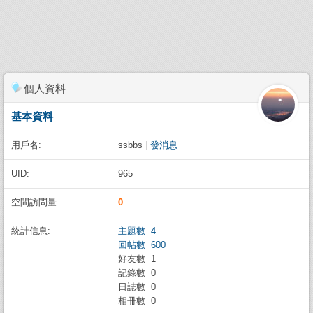
個人資料
基本資料
用戶名:
ssbbs
|
發消息
UID:
965
空間訪問量:
0
統計信息:
主題數 4
回帖數 600
好友數 1
記錄數 0
日誌數 0
相冊數 0