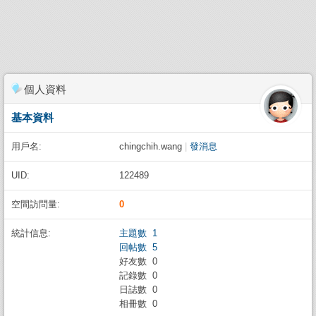
個人資料
基本資料
用戶名:
chingchih.wang
|
發消息
UID:
122489
空間訪問量:
0
統計信息:
主題數 1
回帖數 5
好友數 0
記錄數 0
日誌數 0
相冊數 0