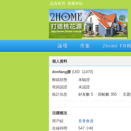
設為首頁
收藏本站
論壇
市集
2home F
論壇
市集
2home F
個人資料
donfang嫂
(UID: 11470)
郵箱狀態
未驗證
視頻認證
未認證
統計信息
好友數 5
|
回帖數 355
|
主題
活躍概況
用戶組
長青會員
在線時間
547 小時