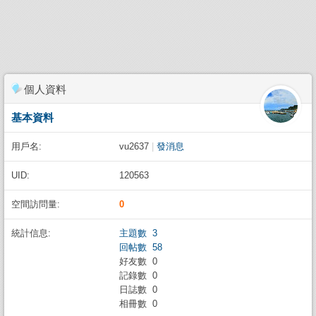
個人資料
基本資料
用戶名:
vu2637
|
發消息
UID:
120563
空間訪問量:
0
統計信息:
主題數 3
回帖數 58
好友數 0
記錄數 0
日誌數 0
相冊數 0