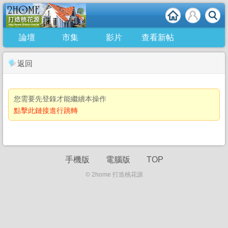
論壇
市集
影片
查看新帖
返回
您需要先登錄才能繼續本操作
點擊此鏈接進行跳轉
手機版
電腦版
TOP
© 2home 打造桃花源