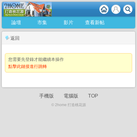
論壇
市集
影片
查看新帖
返回
您需要先登錄才能繼續本操作
點擊此鏈接進行跳轉
手機版
電腦版
TOP
© 2home 打造桃花源