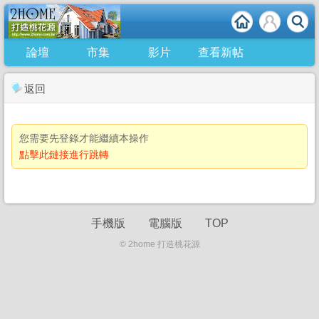
論壇
市集
影片
查看新帖
返回
您需要先登錄才能繼續本操作
點擊此鏈接進行跳轉
手機版
電腦版
TOP
© 2home 打造桃花源