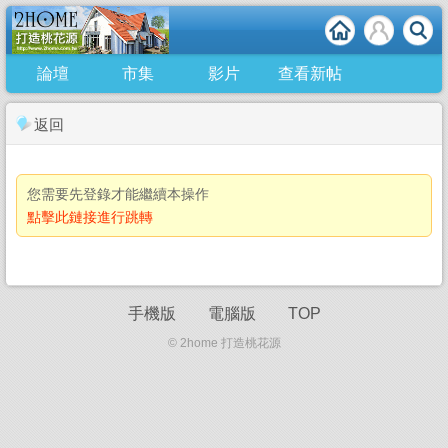
論壇
市集
影片
查看新帖
返回
您需要先登錄才能繼續本操作
點擊此鏈接進行跳轉
手機版
電腦版
TOP
© 2home 打造桃花源