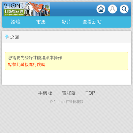
論壇
市集
影片
查看新帖
返回
您需要先登錄才能繼續本操作
點擊此鏈接進行跳轉
手機版
電腦版
TOP
© 2home 打造桃花源