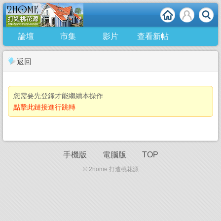
論壇
市集
影片
查看新帖
返回
您需要先登錄才能繼續本操作
點擊此鏈接進行跳轉
手機版
電腦版
TOP
© 2home 打造桃花源