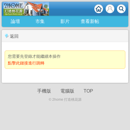
論壇
市集
影片
查看新帖
返回
您需要先登錄才能繼續本操作
點擊此鏈接進行跳轉
手機版
電腦版
TOP
© 2home 打造桃花源