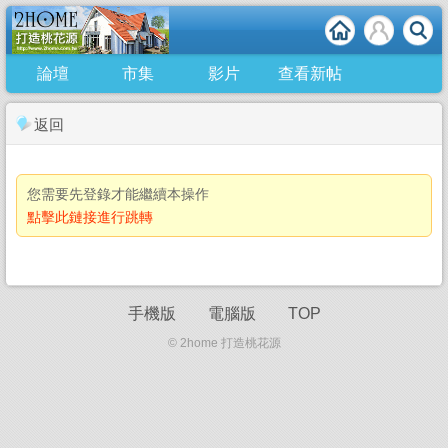
論壇
市集
影片
查看新帖
返回
您需要先登錄才能繼續本操作
點擊此鏈接進行跳轉
手機版
電腦版
TOP
© 2home 打造桃花源