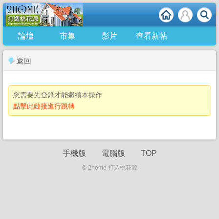
論壇
市集
影片
查看新帖
返回
您需要先登錄才能繼續本操作
點擊此鏈接進行跳轉
手機版
電腦版
TOP
© 2home 打造桃花源