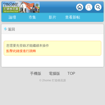
論壇
市集
影片
查看新帖
返回
您需要先登錄才能繼續本操作
點擊此鏈接進行跳轉
手機版
電腦版
TOP
© 2home 打造桃花源