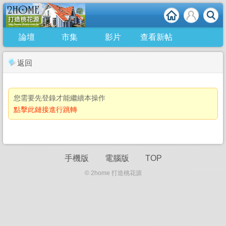
論壇
市集
影片
查看新帖
返回
您需要先登錄才能繼續本操作
點擊此鏈接進行跳轉
手機版
電腦版
TOP
© 2home 打造桃花源