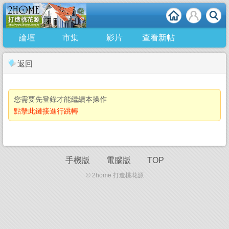
論壇
市集
影片
查看新帖
返回
您需要先登錄才能繼續本操作
點擊此鏈接進行跳轉
手機版
電腦版
TOP
© 2home 打造桃花源