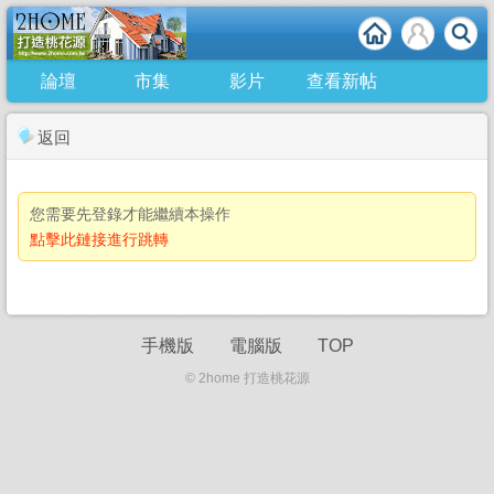
論壇
市集
影片
查看新帖
返回
您需要先登錄才能繼續本操作
點擊此鏈接進行跳轉
手機版
電腦版
TOP
© 2home 打造桃花源