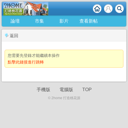
論壇
市集
影片
查看新帖
返回
您需要先登錄才能繼續本操作
點擊此鏈接進行跳轉
手機版
電腦版
TOP
© 2home 打造桃花源