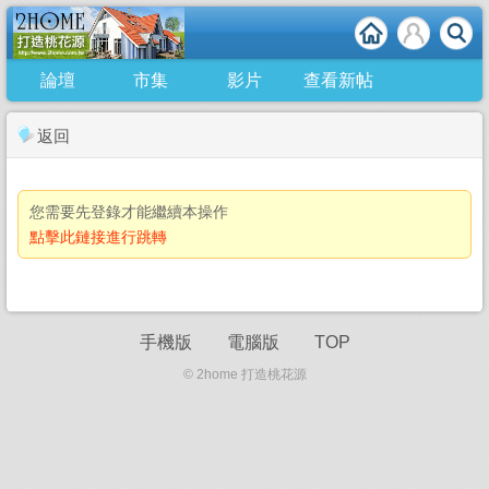
論壇
市集
影片
查看新帖
返回
您需要先登錄才能繼續本操作
點擊此鏈接進行跳轉
手機版
電腦版
TOP
© 2home 打造桃花源