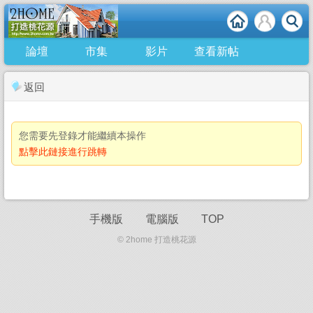
論壇
市集
影片
查看新帖
返回
您需要先登錄才能繼續本操作
點擊此鏈接進行跳轉
手機版
電腦版
TOP
© 2home 打造桃花源