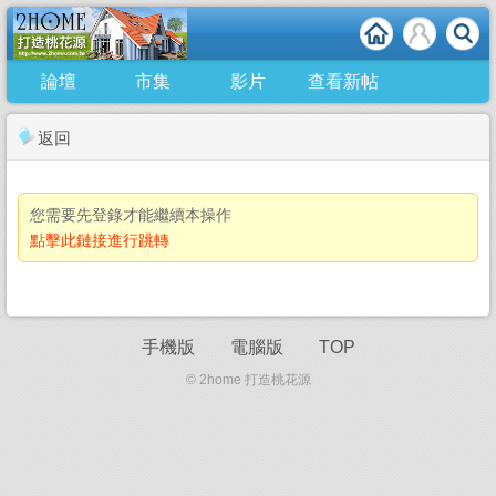
論壇
市集
影片
查看新帖
返回
您需要先登錄才能繼續本操作
點擊此鏈接進行跳轉
手機版
電腦版
TOP
© 2home 打造桃花源