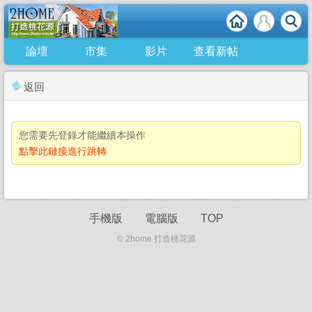
論壇
市集
影片
查看新帖
返回
您需要先登錄才能繼續本操作
點擊此鏈接進行跳轉
手機版
電腦版
TOP
© 2home 打造桃花源