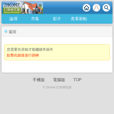
論壇
市集
影片
查看新帖
返回
您需要先登錄才能繼續本操作
點擊此鏈接進行跳轉
手機版
電腦版
TOP
© 2home 打造桃花源