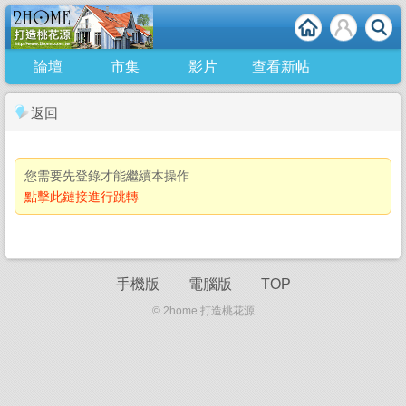
論壇
市集
影片
查看新帖
返回
您需要先登錄才能繼續本操作
點擊此鏈接進行跳轉
手機版
電腦版
TOP
© 2home 打造桃花源