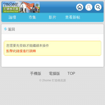
論壇
市集
影片
查看新帖
返回
您需要先登錄才能繼續本操作
點擊此鏈接進行跳轉
手機版
電腦版
TOP
© 2home 打造桃花源