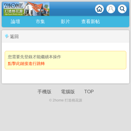
論壇
市集
影片
查看新帖
返回
您需要先登錄才能繼續本操作
點擊此鏈接進行跳轉
手機版
電腦版
TOP
© 2home 打造桃花源