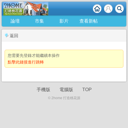
論壇
市集
影片
查看新帖
返回
您需要先登錄才能繼續本操作
點擊此鏈接進行跳轉
手機版
電腦版
TOP
© 2home 打造桃花源