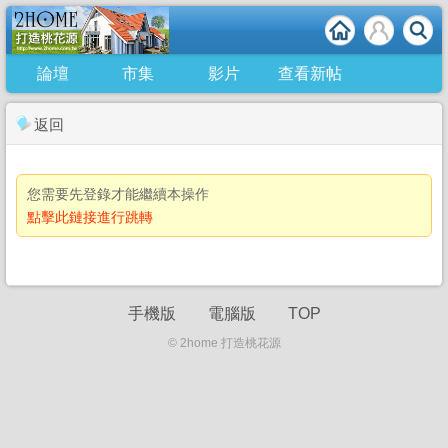
論壇
市集
影片
查看新帖
返回
您需要先登錄才能繼續本操作
點擊此鏈接進行跳轉
手機版
電腦版
TOP
© 2home 打造桃花源