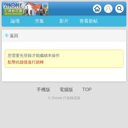
論壇
市集
影片
查看新帖
返回
您需要先登錄才能繼續本操作
點擊此鏈接進行跳轉
手機版
電腦版
TOP
© 2home 打造桃花源