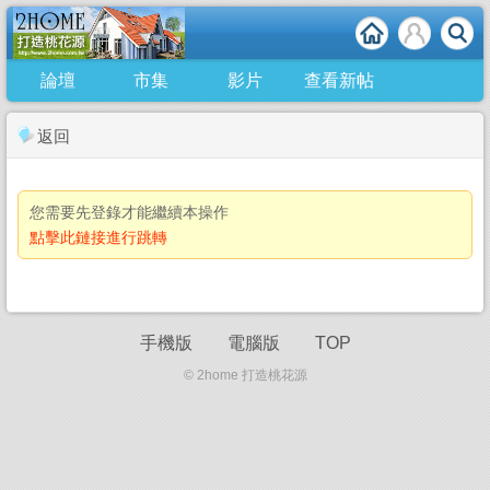
論壇
市集
影片
查看新帖
返回
您需要先登錄才能繼續本操作
點擊此鏈接進行跳轉
手機版
電腦版
TOP
© 2home 打造桃花源