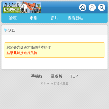
論壇
市集
影片
查看新帖
返回
您需要先登錄才能繼續本操作
點擊此鏈接進行跳轉
手機版
電腦版
TOP
© 2home 打造桃花源