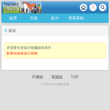
論壇
市集
影片
查看新帖
返回
您需要先登錄才能繼續本操作
點擊此鏈接進行跳轉
手機版
電腦版
TOP
© 2home 打造桃花源