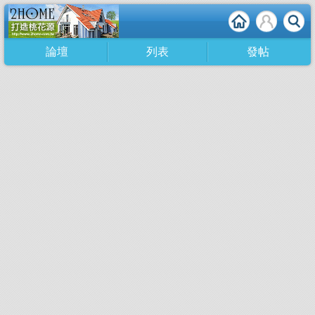
論壇
列表
發帖