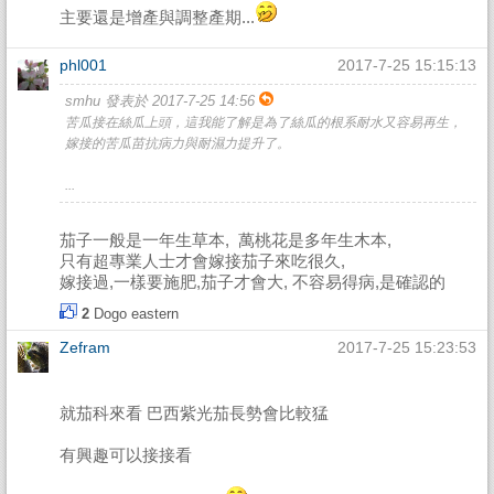
主要還是增產與調整產期...
phl001
2017-7-25 15:15:13
smhu 發表於 2017-7-25 14:56
苦瓜接在絲瓜上頭，這我能了解是為了絲瓜的根系耐水又容易再生，
嫁接的苦瓜苗抗病力與耐濕力提升了。
...
茄子一般是一年生草本, 萬桃花是多年生木本,
只有超專業人士才會嫁接茄子來吃很久,
嫁接過,一樣要施肥,茄子才會大, 不容易得病,是確認的
2
Dogo
eastern
Zefram
2017-7-25 15:23:53
就茄科來看 巴西紫光茄長勢會比較猛
有興趣可以接接看