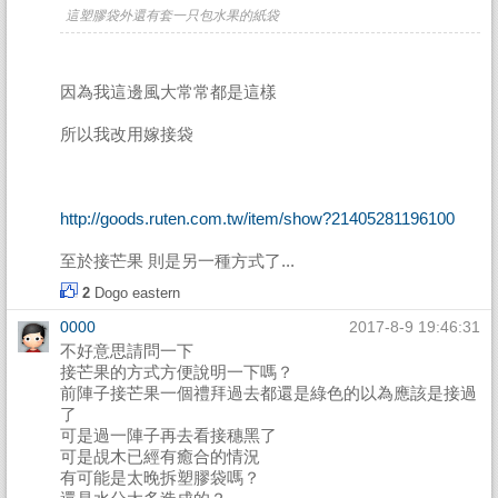
這塑膠袋外還有套一只包水果的紙袋
因為我這邊風大常常都是這樣
所以我改用嫁接袋
http://goods.ruten.com.tw/item/show?21405281196100
至於接芒果 則是另一種方式了...
2
Dogo
eastern
0000
2017-8-9 19:46:31
不好意思請問一下
接芒果的方式方便說明一下嗎？
前陣子接芒果一個禮拜過去都還是綠色的以為應該是接過
了
可是過一陣子再去看接穗黑了
可是覘木已經有癒合的情況
有可能是太晚拆塑膠袋嗎？