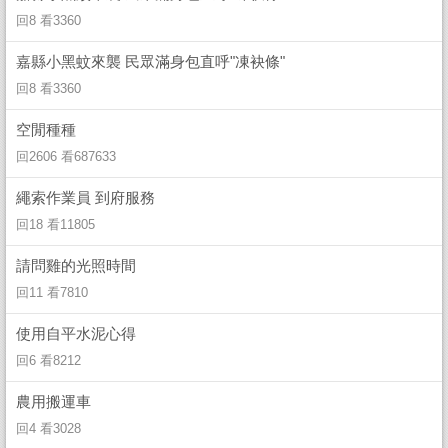
回8 看3360
嘉縣小黑蚊來襲 民眾滿身包直呼"凍袂條"
回8 看3360
空閒種種
回2606 看687633
繩索作業員 到府服務
回18 看11805
請問雞的光照時間
回11 看7810
使用自平水泥心得
回6 看8212
農用搬運車
回4 看3028