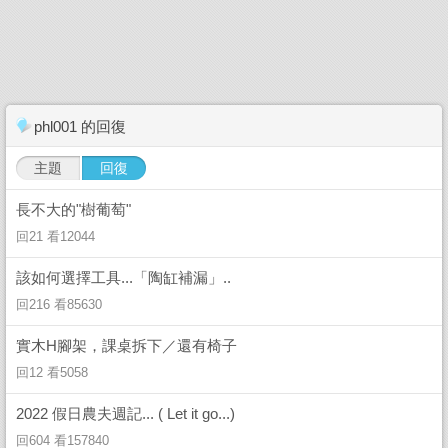
phl001 的回復
主題
回復
長不大的"樹葡萄"
回21 看12044
該如何選擇工具...「陶缸補漏」..
回216 看85630
實木H腳架，課桌拆下／還有椅子
回12 看5058
2022 假日農夫週記... ( Let it go...)
回604 看157840