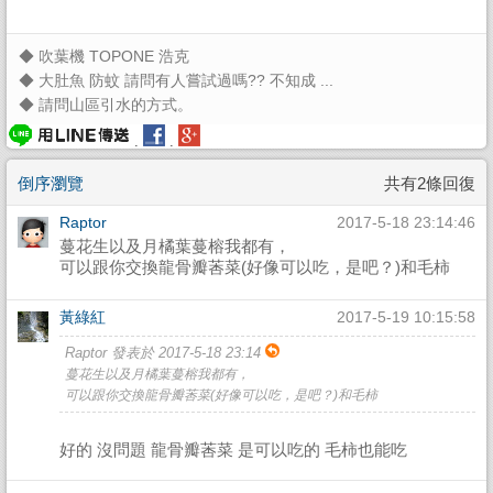
◆
吹葉機 TOPONE 浩克
◆
大肚魚 防蚊 請問有人嘗試過嗎?? 不知成 ...
◆
請問山區引水的方式。
.
.
倒序瀏覽
共有2條回復
Raptor
2017-5-18 23:14:46
蔓花生以及月橘葉蔓榕我都有，
可以跟你交換龍骨瓣莕菜(好像可以吃，是吧？)和毛柿
黃綠紅
2017-5-19 10:15:58
Raptor 發表於 2017-5-18 23:14
蔓花生以及月橘葉蔓榕我都有，
可以跟你交換龍骨瓣莕菜(好像可以吃，是吧？)和毛柿
好的 沒問題 龍骨瓣莕菜 是可以吃的 毛柿也能吃