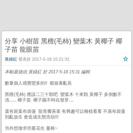
分享 小樹苗 黑檀(毛柿) 變葉木 黃椰子 椰
子苗 龍眼苗
黃綠紅
發表於
2017-5-18 15:21:32
本帖最後由 黃綠紅 於 2017-5-18 15:31 編輯
數量個人感覺蠻多的!! 都放著亂長
黑檀(毛柿) 應該二三十顆吧 變葉木 十來顆 黃椰子 多倒數不
清...... 椰子苗 椰子園不時在發芽....
還有斑葉布袋蓮 龍骨瓣莕菜 有興趣可以種植看看 不過布袋蓮
別亂放生 會造成生態浩劫!!!
另外想徵求些蔓花生 蔓榕~