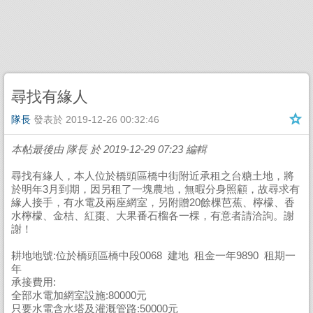
尋找有緣人
隊長
發表於
2019-12-26 00:32:46
本帖最後由 隊長 於 2019-12-29 07:23 編輯
尋找有緣人，本人位於橋頭區橋中街附近承租之台糖土地，將
於明年3月到期，因另租了一塊農地，無暇分身照顧，故尋求有
緣人接手，有水電及兩座網室，另附贈20餘棵芭蕉、檸檬、香
水檸檬、金桔、紅棗、大果番石榴各一棵，有意者請洽詢。謝
謝！
耕地地號:位於橋頭區橋中段0068 建地 租金一年9890 租期一
年
承接費用:
全部水電加網室設施:80000元
只要水電含水塔及灌溉管路:50000元