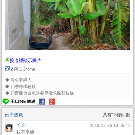
按這裡顯示圖片
2
阿仁
2home
◆
尋求有緣人
◆
四季檸檬種植
◆
紐西蘭大白兔送養另徵求酪梨枝條
.
.
倒序瀏覽
共有13條回復
丫明
2019-12-26 18:36:41
我有幸趣