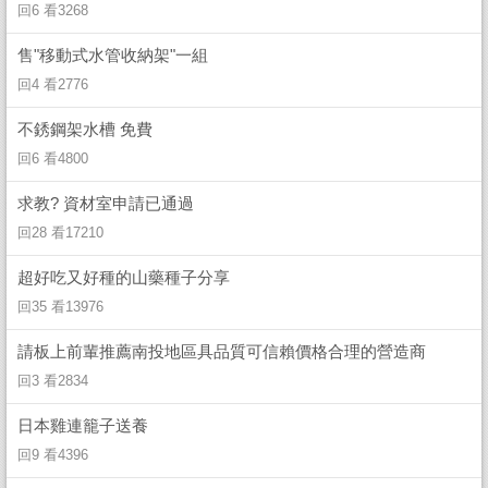
回6 看3268
售"移動式水管收納架"一組
回4 看2776
不銹鋼架水槽 免費
回6 看4800
求教? 資材室申請已通過
回28 看17210
超好吃又好種的山藥種子分享
回35 看13976
請板上前輩推薦南投地區具品質可信賴價格合理的營造商
回3 看2834
日本雞連籠子送養
回9 看4396