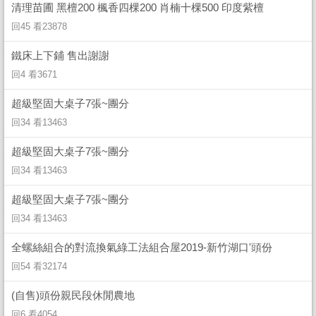
清理苗圃 黑檀200 楓香四棵200 肖楠十棵500 印度紫檀
回45 看23878
鐵床上下鋪 售出謝謝
回4 看3671
超級堅固大桌子7張~團分
回34 看13463
超級堅固大桌子7張~團分
回34 看13463
超級堅固大桌子7張~團分
回34 看13463
全螺絲組合的對流換氣綠工法組合屋2019-新竹湖口'頭份
回54 看32174
(自售)頭份親民段休閒農地
回6 看4054