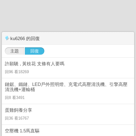
ku6266 的回復
主題
回復
許願驣 , 黃枝花 支條有人要嗎
回96 看18269
鏈鋸、鐵鏈、LED戶外照明燈、充電式高壓清洗機、引擎高壓
清洗機+運輸桶
回8 看3491
蛋雞飼養分享
回36 看16767
空壓機 1.5馬直驅