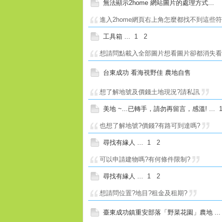
無法顯示2home 網站圖片的處理方式...
進入2home網頁右上角怎麼都找不到這些
工具箱
...
1
2
想請問點載入全部圖片想看圖片卻都消失
台東成功 看海視野佳 農地自售
想了解地號及價錢土地現況?請私訊
美地 ~...已轉手，請勿再留言，感溫!
...
也想了解地號?價錢?有路可到達嗎?
尋找有緣人
...
1
2
可以申請建物嗎?有何條件限制?
尋找有緣人
...
1
2
想請問位置?地目?租金及租期?
臺東成功鎮重安部落「野菜花園」農地
..