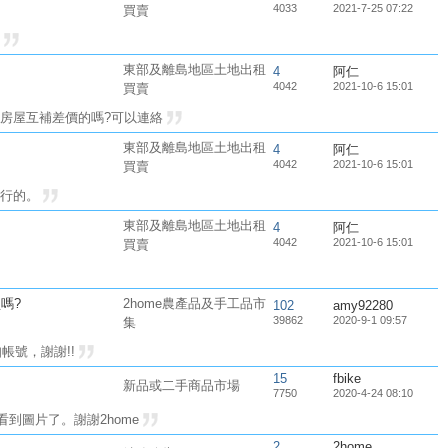
4033
2021-7-25 07:22
買賣
。
東部及離島地區土地出租
4
阿仁
4042
2021-10-6 15:01
買賣
房屋互補差價的嗎?可以連絡
東部及離島地區土地出租
4
阿仁
4042
2021-10-6 15:01
買賣
可行的。
東部及離島地區土地出租
4
阿仁
4042
2021-10-6 15:01
買賣
買嗎?
2home農產品及手工品市
102
amy92280
39862
2020-9-1 09:57
集
請通知帳號，謝謝!!
15
fbike
新品或二手商品市場
7750
2020-4-24 08:10
到圖片了。謝謝2home
2
2home