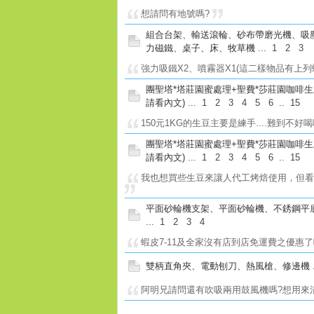
想請問有地號嗎?
組合台架、輸送滾輪、砂布帶磨光機、吸
力磁鐵、桌子、床、牧草機
...
1
2
3
強力吸鐵X2、噴霧器X1(這二樣物品有上列
團聖塔*塔莊園蜜處理+聖費*莎莊園咖啡生
請看內文)
...
1
2
3
4
5
6
..
15
150元1KG的生豆主要是練手....難到不
團聖塔*塔莊園蜜處理+聖費*莎莊園咖啡生
請看內文)
...
1
2
3
4
5
6
..
15
我也想買些生豆來讓人代工烤焙使用，但看此
平面砂輪機支架、平面砂輪機、不銹鋼平
...
1
2
3
4
蝦皮7-11及全家沒有店到店免運費之優惠了
雙柄直角夾、電動刨刀、熱風槍、修邊機
阿明兄請問還有吹吸兩用鼓風機嗎?想用來