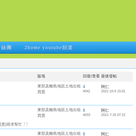
B粉絲團
2home youtube頻道
B粉絲團
2home youtube頻道
版塊
回復/查看
最後發帖
東部及離島地區土地出租
4
阿仁
4042
2021-10-6 15:01
買賣
東部及離島地區土地出租
8
阿仁
4033
2021-7-25 07:22
買賣
買賣)尋求幫忙
東部及離島地區土地出租
8
阿仁