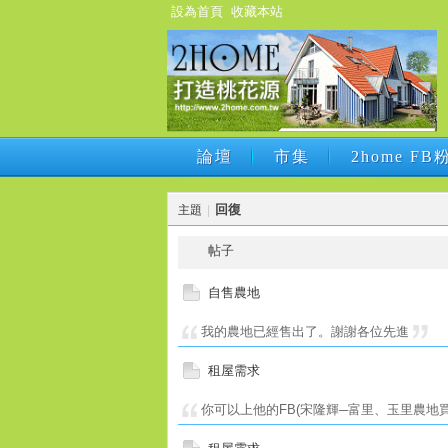
設為首頁
收藏本站
論壇
市集
2home F
論壇
市集
2home F
回復
主題
|
帖子
自售農地
我的農地已經售出了。謝謝各位先進
租屋需求
你可以上他的FB(宋隆輝─富里、玉里農地