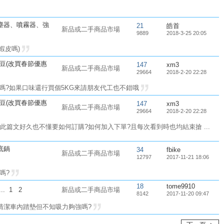
塵器、噴霧器、強
21
皓首
新品或二手商品市場
9889
2018-3-25 20:05
蝦皮嗎)
豆(改買春節優惠
147
xm3
新品或二手商品市場
29664
2018-2-20 22:28
好喝嗎?如果口味還行買個5KG來請朋友代工也不錯哦
豆(改買春節優惠
147
xm3
新品或二手商品市場
29664
2018-2-20 22:28
篇文好久也不懂要如何訂購?如何加入下單?且每次看到時也均結束搶 ...
底鍋
34
fbike
新品或二手商品市場
12797
2017-11-21 18:06
嗎?
18
tome9910
...
1
2
新品或二手商品市場
8142
2017-11-20 09:47
清潔車內踏墊但不知吸力夠強嗎?