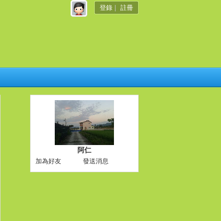
登錄
|
註冊
阿仁
加為好友
發送消息