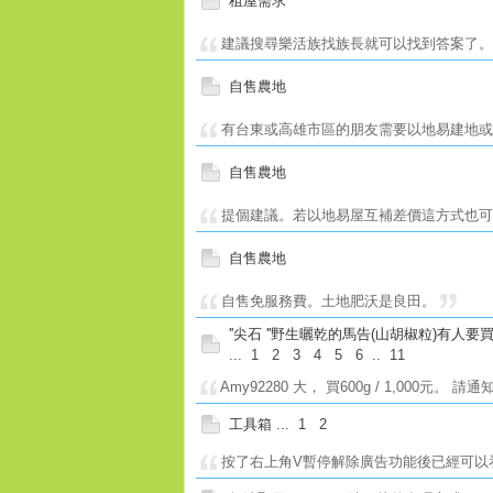
租屋需求
建議搜尋樂活族找族長就可以找到答案了
自售農地
有台東或高雄市區的朋友需要以地易建地或
自售農地
提個建議。若以地易屋互補差價這方式也
自售農地
自售免服務費。土地肥沃是良田。
''尖石 ''野生曬乾的馬告(山胡椒粒)有人要
...
1
2
3
4
5
6
..
11
Amy92280 大， 買600g / 1,000元。 
工具箱
...
1
2
按了右上角V暫停解除廣告功能後已經可以看