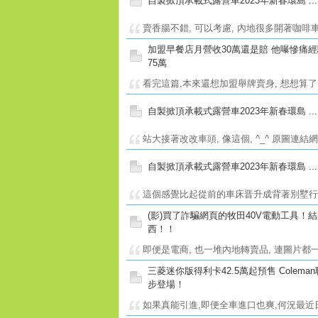
自製掀頂承載式露營車2023年新春環島
..
賣香腸不錯, 可以考慮, 內地很多開著咖啡車
加盟早餐店月營收30萬還是賠 他曝慘痛
75萬
看完這篇,本來還想加盟舉牌賣身, 想想算了, 
自製掀頂承載式露營車2023年新春環島
..
站大接著改改車頭, 像這個, ^_^ 原圖連結網址: https:
自製掀頂承載式露營車2023年新春環島
..
這個感覺比起從前的車床晋升成背著別墅行走的車
(影)買了詐騙網頁的牧田40V電動工具！
西！！
即便是電商, 也一堆內地轉賣品, 連圖片都一樣
三菱迷你版得利卡42.5萬起預售 Colem
步登場！
如果真能引進,即便全車進口也爽,何況最近日幣貶