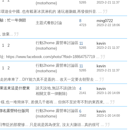
.
1
2
5265
2023-2-21 11:37
(motorhome)
環遊全中國..也有載著冰淇淋机的 邊玩邊賺錢,再發個抖音. ...
經驗：忙一年倒賠
8
ming0722
主題式餐飲討論
4723
2023-2-22 18:06
放棄...
行動2home 露營車討論區
11
kevin
.
1
2
5265
2023-2-21 11:37
(motorhome)
//www.facebook.com/photo/?fbid=18864757719 ...
行動2home 露營車討論區
11
kevin
.
1
2
5265
2023-2-21 11:37
(motorhome)
車了...DIY能力真不是蓋的... 改天一定要去朝聖去 ...
結果送來這是什麼東
談天說地,無話不談(政治
4
kevin
2141
2023-1-20 14:09
相關文章一律刪除)
,也一堆簡体字, 差價几千都有... 但倒不至於寄不對的東西來, ...
an聯名露營特仕版同
行動2home 露營車討論區
6
kevin
2582
2023-1-20 14:00
(motorhome)
的那麼慘... 只是就是因為便宜, 沒太大賺頭...真的很可 ...