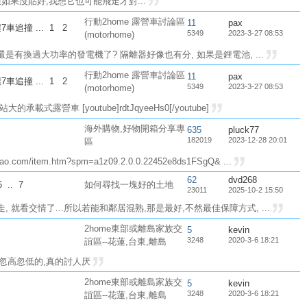
但如果沒貼好,我想它也可能飛走才對...
行動2home 露營車討論區
11
pax
7車追撞
...
1
2
5349
2023-3-27 08:53
(motorhome)
是有換過大功率的發電機了? 隔離器好像也有分, 如果是鋰電池, ...
行動2home 露營車討論區
11
pax
7車追撞
...
1
2
5349
2023-3-27 08:53
(motorhome)
露營車 [youtube]rdtJqyeeHs0[/youtube]
海外購物,好物開箱分享專
635
pluck77
182019
2023-12-28 20:01
區
om/item.htm?spm=a1z09.2.0.0.22452e8ds1FSgQ& ...
62
dvd268
6
..
7
如何尋找一塊好的土地
23011
2025-10-2 15:50
 就看交情了...所以若能和鄰居混熟,那是最好,不然最佳保障方式, ...
2home東部或離島家族交
5
kevin
3248
2020-3-6 18:21
誼區--花蓮,台東,離島
速忽高忽低的,真的討人厌
2home東部或離島家族交
5
kevin
3248
2020-3-6 18:21
誼區--花蓮,台東,離島