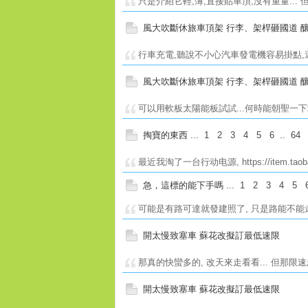
只是介紹它輕,薄,直接貼車頂,沒有重量... 
風大吹斷休旅車頂架 行李、架桿砸國道 釀
行車充電,聽說不小心汽車發電機容易掛點,還
風大吹斷休旅車頂架 行李、架桿砸國道 釀
可以用軟板太陽能板試試...何時能朝聖一下站大的承載式
掏寶的東西
...
1
2
3
4
5
6
..
64
最近我淘了一台行动电源, https://item.taobao.c
急，這標的能下手嗎
...
1
2
3
4
5
可能是有路可達就發建照了, 只是路能不能走,
開太慢致塞車 蘇花改擬訂最低速限
那真的快蠻多的, 改天來走看看... 但那限
開太慢致塞車 蘇花改擬訂最低速限