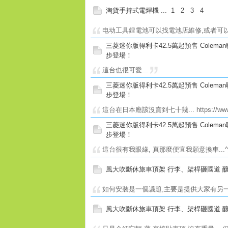
淘貨手持式電焊機
...
1
2
3
4
电动工具鋰電池可以找電池店維修,或者可以找
三菱迷你版得利卡42.5萬起預售 Colem
步登場！
這台也很可愛...
三菱迷你版得利卡42.5萬起預售 Colem
步登場！
這台在日本應該沒賣到七十幾... https://www.to
三菱迷你版得利卡42.5萬起預售 Colem
步登場！
這台很有我眼緣, 真那麼便宜我願意換車...
風大吹斷休旅車頂架 行李、架桿砸國道 釀
如何安裝是一個議題,主要是提供大家有另一輕
風大吹斷休旅車頂架 行李、架桿砸國道 釀