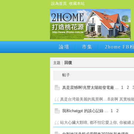
設為首頁
收藏本站
論壇
市集
2home F
論壇
市集
2home F
回復
主題
|
帖子
真是震憾啊!兆豐太陽能發電廠
...
1
2
真是台湾最美麗的風景啊....B哀啊 其實核
我和chatgpt 的談心記錄
...
1
2
站大心臟大顆唷, 都不怕它愛上你, 你被纏上了