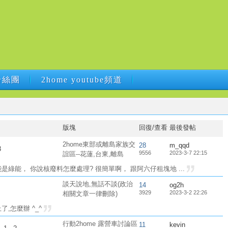
B粉絲團
2home youtube頻道
B粉絲團
2home youtube頻道
版塊
回復/查看
最後發帖
2home東部或離島家族交
28
m_qqd
3
9556
2023-3-7 22:15
誼區--花蓮,台東,離島
能是綠能， 你說核廢料怎麼處理? 很簡單啊， 跟阿六仔租塊地 ...
談天說地,無話不談(政治
14
og2h
3929
2023-3-2 22:26
相關文章一律刪除)
,怎麼辦 ^_^
行動2home 露營車討論區
11
kevin