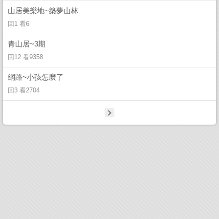
山居美樂地~築夢山林
回1 看6
青山居~3期
回12 看9358
網路~小孩怎麼了
回3 看2704