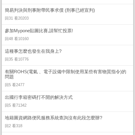
簡易判決與刑事附帶民事求償 (刑事已經宣判)
回31 看20203
參加Mypone貼圖比賽,請幫忙投票!
回48 看10160
這種事怎麼也發生在我身上?
回35 看10776
有關ROHS(電氣 、電子設備中限制使用某些有害物質指令)的
問題
回5 看2477
出國行李箱密碼打不開的解決方式
回5 看71342
地籍圖資網路便民服務系統查詢沒有此段怎麼辦?
回2 看318