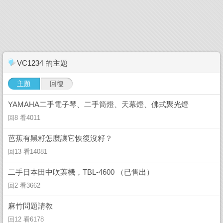
VC1234 的主題
主題
回復
YAMAHA二手電子琴、二手筒燈、天幕燈、佛式聚光燈
回8 看4011
芭蕉有黑籽怎麼讓它恢復沒籽？
回13 看14081
二手日本田中吹葉機，TBL-4600 （已售出）
回2 看3662
麻竹問題請教
回12 看6178