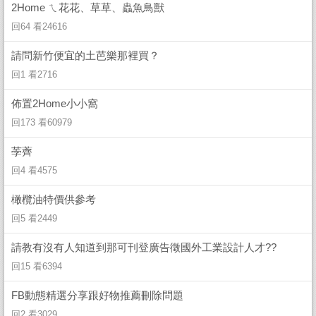
2Home ㄟ花花、草草、蟲魚鳥獸
回64 看24616
請問新竹便宜的土芭樂那裡買？
回1 看2716
佈置2Home小小窩
回173 看60979
荸薺
回4 看4575
橄欖油特價供參考
回5 看2449
請教有沒有人知道到那可刊登廣告徵國外工業設計人才??
回15 看6394
FB動態精選分享跟好物推薦刪除問題
回2 看3029